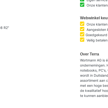
Onze klantens
Webwinkel keu
Onze klante
08 R2"
Aangesloten b
Goedgekeurd 
Veilig betalen
Over Terra
Wortmann AG is é
ondernemingen. H
notebooks, PC's, w
wordt in Duitsla
assortiment aan 
met een hoge bes
de kwalitatief h
te kunnen aanbie