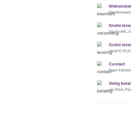
Webwinkel
Klantenwaard
Snelle leve
Via PostNL, 
Gratis leve
Vanaf € 50,0
Contact
Eigen klante
Veilig beta
via iDeal, Pa