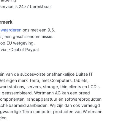
ervice is 24x7 bereikbaar
rmerk
n
waarderen
ons met een 9,6.
ij een geschillencommissie.
op EU wetgeving.
 via I-Deal of Paypal
én van de succesvolste onafhankelijke Duitse IT
et eigen merk Terra, met Computers, tablets,
orkstations, servers, storage, thin clients en LCD's,
nd geassembleerd. Wortmann AG kan een breed
componenten, randapparatuur en softwareproducten
chikbaarheid aanbieden. Wij zijn dan ook verheugd
oogwaardige Terra computer producten van Wortmann
den.