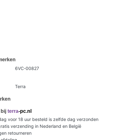
merken
6VC-00827
Terra
rken
bij
terra
-pc.nl
g voor 18 uur besteld is zelfde dag verzonden
ratis verzending in Nederland en België
gen retourneren
 afdeling