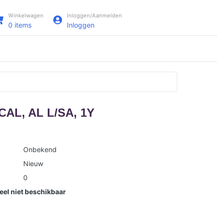
Winkelwagen
Inloggen/Aanmelden
0
items
Inloggen
CAL, AL L/SA, 1Y
Onbekend
Nieuw
0
el niet beschikbaar