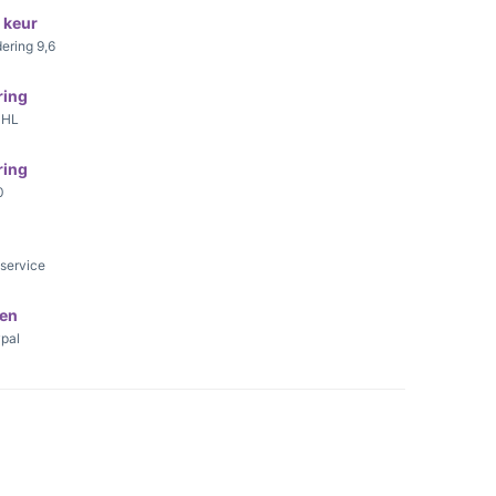
 keur
ering 9,6
ring
DHL
ring
0
nservice
len
ypal