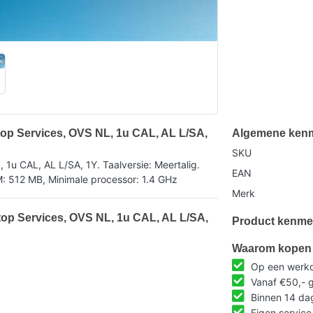
op Services, OVS NL, 1u CAL, AL L/SA,
Algemene ken
SKU
u CAL, AL L/SA, 1Y. Taalversie: Meertalig.
EAN
M: 512 MB, Minimale processor: 1.4 GHz
Merk
op Services, OVS NL, 1u CAL, AL L/SA,
Product kenme
Waarom kopen 
Op een werkda
Vanaf €50,- g
Binnen 14 da
Eigen service