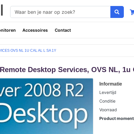
nitoren
Accessoires
Contact
ES OVS NL 1U CAL AL L SA 1Y
Remote Desktop Services, OVS NL, 1u 
Informatie
Levertijd
Conditie
Voorraad
Product momente