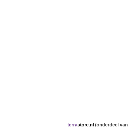
terra
store.nl
(onderdeel van 